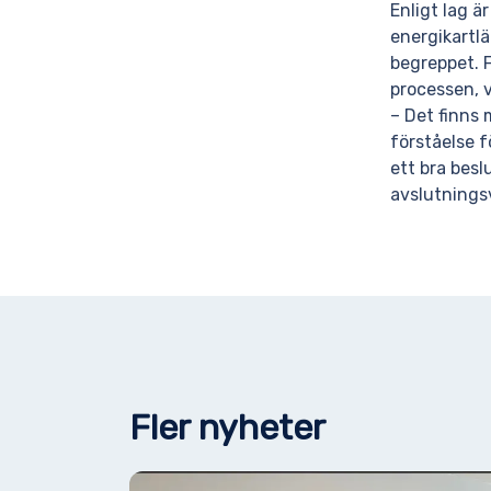
Enligt lag ä
energikartl
begreppet. F
processen, v
– Det finns 
förståelse 
ett bra besl
avslutningsv
Fler nyheter