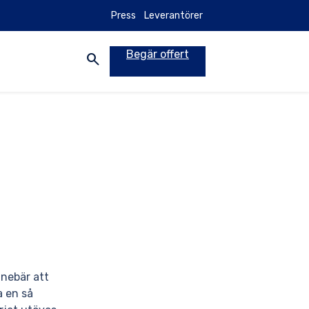
Press
Leverantörer
Begär offert
search
nnebär att
a en så