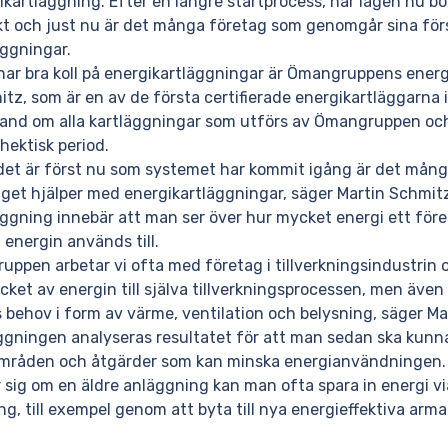
ikartläggning. Efter en längre startprocess, har lagen nu bö
skt och just nu är det många företag som genomgår sina för
äggningar.
ar bra koll på energikartläggningar är Ömangruppens energ
tz, som är en av de första certifierade energikartläggarna i
hand om alla kartläggningar som utförs av Ömangruppen och
 hektisk period.
det är först nu som systemet har kommit igång är det mång
äget hjälper med energikartläggningar, säger Martin Schmitz
ggning innebär att man ser över hur mycket energi ett före
energin används till.
ppen arbetar vi ofta med företag i tillverkningsindustrin 
et av energin till själva tillverkningsprocessen, men även t
behov i form av värme, ventilation och belysning, säger Mar
ggningen analyseras resultatet för att man sedan ska kunna
mråden och åtgärder som kan minska energianvändningen.
 sig om en äldre anläggning kan man ofta spara in energi vi
ing, till exempel genom att byta till nya energieffektiva arm