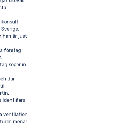
rjat utövas
sta
ikonsult
 Sverige.
 han är just
a företag
.
tag köper in
och där
ill
tin.
 identifiera
a ventilation
aturer, menar