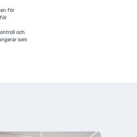
nen för
för
ontroll och
fungerar som