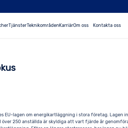
cher
Tjänster
Teknikområden
Karriär
Om oss
Kontakta oss
okus
es EU-lagen om energikartläggning i stora företag. Lagen i
över 250 anställda är skyldiga att vart fjärde år genomför