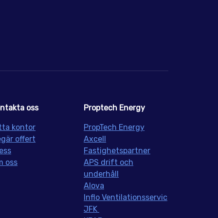
ntakta oss
Proptech Energy
tta kontor
PropT
ech Energy
gär offert
Axcell
ess
Fastighetspartner
 oss
APS drift och
underhåll
Alova
Inflo
Ventilationsservic
JFK