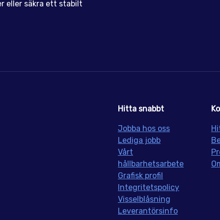
 eller säkra ett stabilt
Hitta snabbt
Ko
Jobba hos oss
Hi
Lediga jobb
Be
Vårt
Pr
hållbarhetsarbete
Om
Grafisk profil
Integritetspolicy
Visselblåsning
Leverantörsinfo