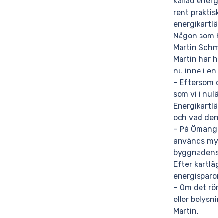
kallad energ
rent prakti
energikartl
Någon som h
Martin Schmi
Martin har 
nu inne i en
– Eftersom 
som vi i nul
Energikartlä
och vad den 
– På Ömangru
används myck
byggnadens 
Efter kartlä
energisparo
– Om det rör
eller belysn
Martin.