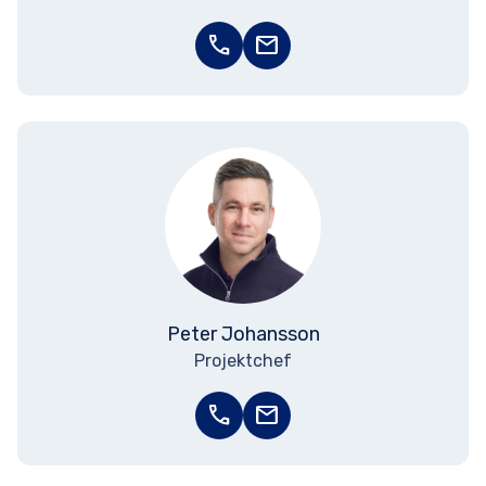
call
mail
Peter Johansson
Projektchef
call
mail