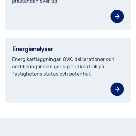
prestandan över tid.
arrow_forward
Energianalyser
Energikartläggningar, OVK, deklarationer och
certifieringar som ger dig full kontroll på
fastighetens status och potential.
arrow_forward