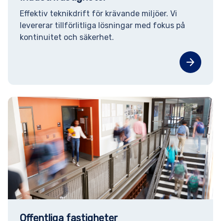
Effektiv teknikdrift för krävande miljöer. Vi
levererar tillförlitliga lösningar med fokus på
kontinuitet och säkerhet.
arrow_forward
Offentliga fastigheter