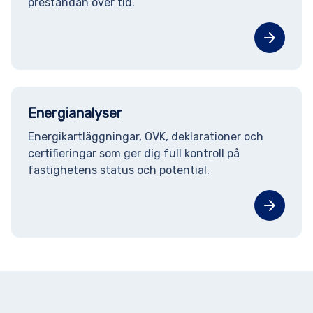
prestandan över tid.
arrow_forward
Energianalyser
Energikartläggningar, OVK, deklarationer och
certifieringar som ger dig full kontroll på
fastighetens status och potential.
arrow_forward