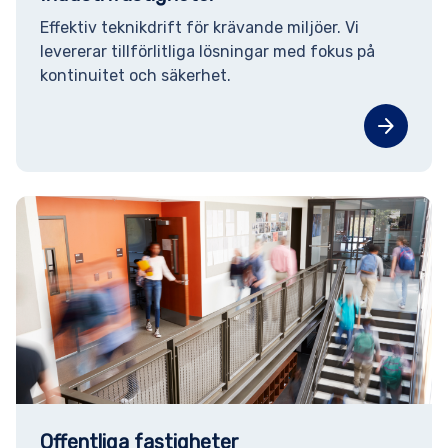
Effektiv teknikdrift för krävande miljöer. Vi
levererar tillförlitliga lösningar med fokus på
kontinuitet och säkerhet.
arrow_forward
Offentliga fastigheter