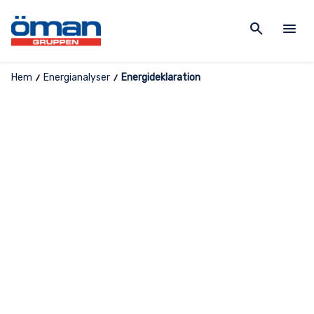
search
menu
Hem
Energianalyser
Energideklaration