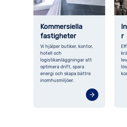
Kommersiella
I
fastigheter
r
Vi hjälper butiker, kontor,
Ef
hotell och
kr
logistikanläggningar att
lev
optimera drift, spara
lö
energi och skapa bättre
ko
inomhusmiljöer.
arrow_forward