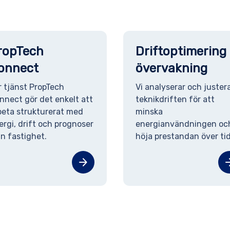
ropTech
Driftoptimering
onnect
övervakning
r tjänst PropTech
Vi analyserar och juster
nnect gör det enkelt att
teknikdriften för att
beta strukturerat med
minska
ergi, drift och prognoser
energianvändningen oc
in fastighet.
höja prestandan över tid
arrow_forward
arrow_f