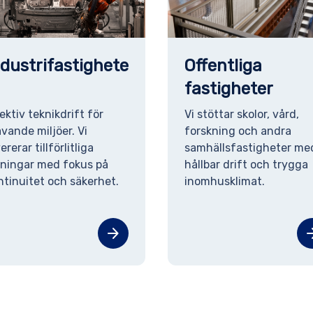
ndustrifastighete
Offentliga
fastigheter
fektiv teknikdrift för
Vi stöttar skolor, vård,
ävande miljöer. Vi
forskning och andra
ererar tillförlitliga
samhällsfastigheter me
sningar med fokus på
hållbar drift och trygga
ntinuitet och säkerhet.
inomhusklimat.
arrow_forward
arrow_f