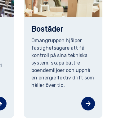
Bostäder
Ömangruppen hjälper
fastighetsägare att få
kontroll på sina tekniska
system, skapa bättre
d
boendemiljöer och uppnå
en energieffektiv drift som
håller över tid.
orward
arrow_forward