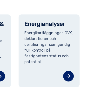
 &
Energianalyser
Energikartläggningar, OVK,
deklarationer och
ar
certifieringar som ger dig
full kontroll på
fastighetens status och
h
potential.
.
orward
arrow_forward