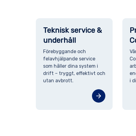
Teknisk service &
P
underhåll
C
Förebyggande och
Vå
felavhjälpande service
Co
som håller dina system i
ar
drift – tryggt, effektivt och
en
utan avbrott.
i d
arrow_forward