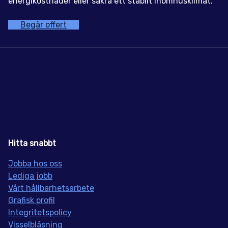
energikostnader eller säkra ett stabilt inomhusklimat.
Begär offert
Hitta snabbt
Jobba hos oss
Lediga jobb
Vårt hållbarhetsarbete
Grafisk profil
Integritetspolicy
Visselblåsning