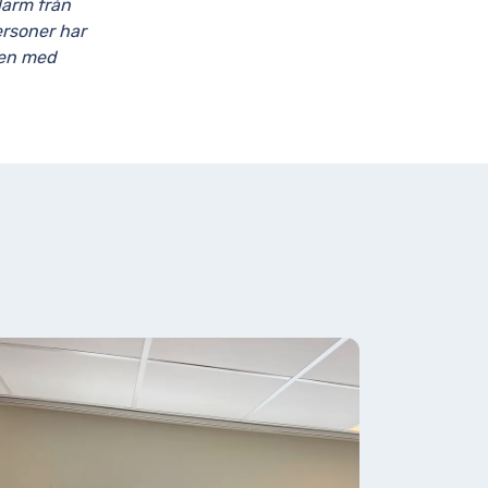
larm från
ersoner har
den med