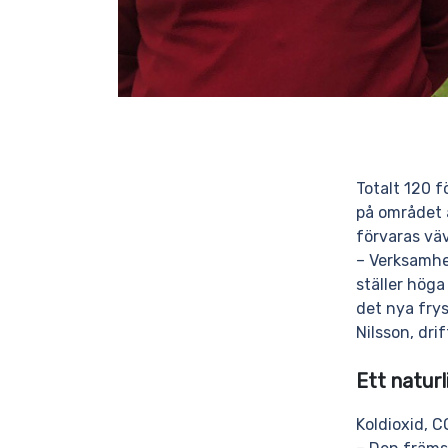
Totalt 120 f
på området 
förvaras vä
– Verksamhe
ställer höga
det nya fry
Nilsson, dri
Ett naturl
Koldioxid, C