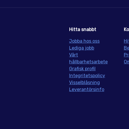
Hitta snabbt
Ko
Jobba hos oss
Hi
Lediga jobb
Be
Vårt
Pr
hållbarhetsarbete
Om
Grafisk profil
Integritetspolicy
Visselblåsning
Leverantörsinfo