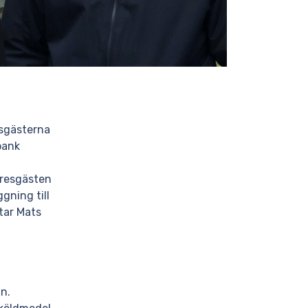
esgästerna
bank
yresgästen
gning till
tar Mats
n.