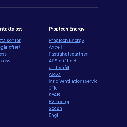
ntakta oss
Proptech Energy
tta kontor
PropT
ech Energy
gär offert
Axcell
ess
Fastighetspartner
 oss
APS drift och
underhåll
Alova
Inflo
Ventilationsservic
JFK
KEAB
P2 Energi
Secon
Engi