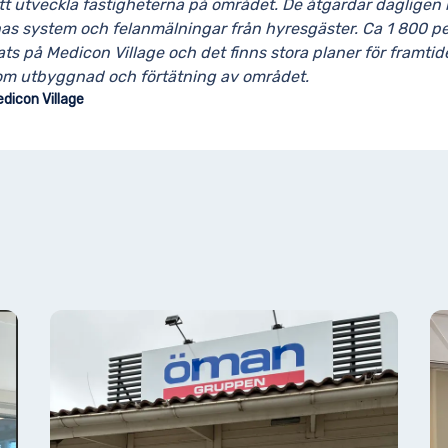
att utveckla fastigheterna på området. De åtgärdar dagligen 
nas system och felanmälningar från hyresgäster. Ca 1 800 p
ats på Medicon Village och det finns stora planer för framti
om utbyggnad och förtätning av området.
dicon Village