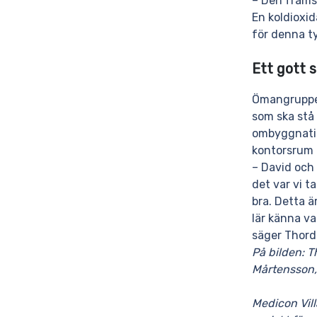
– Den främst
En koldioxid
för denna t
Ett gott 
Ömangruppen 
som ska stå 
ombyggnatio
kontorsrum 
– David och
det var vi t
bra. Detta ä
lär känna var
säger Thord
På bilden: 
Mårtensson
Medicon Vill