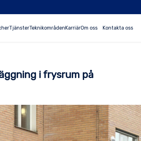
cher
Tjänster
Teknikområden
Karriär
Om oss
Kontakta oss
läggning i frysrum på