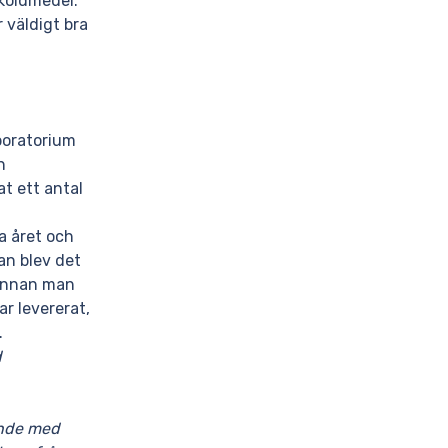
 köldmedel.
 väldigt bra
.
aboratorium
n
t ett antal
a året och
an blev det
 innan man
ar levererat,
.
d
ande med