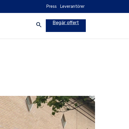
Press
Leverantörer
Begär offert
search