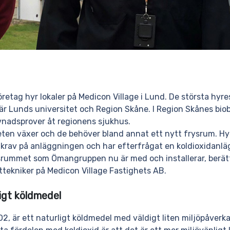
öretag hyr lokaler på Medicon Village i Lund. De största hyr
är Lunds universitet och Region Skåne. I Region Skånes bio
vnadsprover åt regionens sjukhus.
ten växer och de behöver bland annat ett nytt frysrum. H
 krav på anläggningen och har efterfrågat en koldioxidanläg
srummet som Ömangruppen nu är med och installerar, berät
fttekniker på Medicon Village Fastighets AB.
igt köldmedel
O2, är ett naturligt köldmedel med väldigt liten miljöpåverka