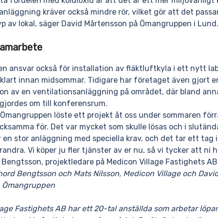
a fördelen med koldioxid är att det är ett mer miljövänligt
anläggning kräver också mindre rör, vilket gör att det passar
yp av lokal, säger David Mårtensson på Ömangruppen i Lund
samarbete
ansvar också för installation av fläktluftkyla i ett nytt l
klart innan midsommar. Tidigare har företaget även gjort e
n av en ventilationsanläggning på området, där bland anna
gjordes om till konferensrum.
 Ömangruppen löste ett projekt åt oss under sommaren förr
acksamma för. Det var mycket som skulle lösas och i slutänd
r en stor anläggning med speciella krav, och det tar ett tag
andra. Vi köper ju fler tjänster av er nu, så vi tycker att ni h
 Bengtsson, projektledare på Medicon Village Fastighets AB
Thord Bengtsson och Mats Nilsson, Medicon Village och Davi
, Ömangruppen
age Fastighets AB har ett 20-tal anställda som arbetar löp