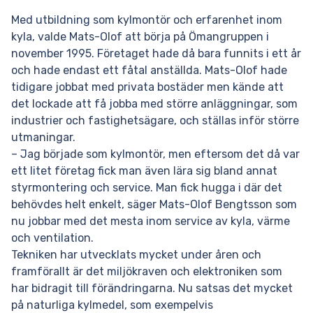
Med utbildning som kylmontör och erfarenhet inom
kyla, valde Mats-Olof att börja på Ömangruppen i
november 1995. Företaget hade då bara funnits i ett år
och hade endast ett fåtal anställda. Mats-Olof hade
tidigare jobbat med privata bostäder men kände att
det lockade att få jobba med större anläggningar, som
industrier och fastighetsägare, och ställas inför större
utmaningar.
– Jag började som kylmontör, men eftersom det då var
ett litet företag fick man även lära sig bland annat
styrmontering och service. Man fick hugga i där det
behövdes helt enkelt, säger Mats-Olof Bengtsson som
nu jobbar med det mesta inom service av kyla, värme
och ventilation.
Tekniken har utvecklats mycket under åren och
framförallt är det miljökraven och elektroniken som
har bidragit till förändringarna. Nu satsas det mycket
på naturliga kylmedel, som exempelvis