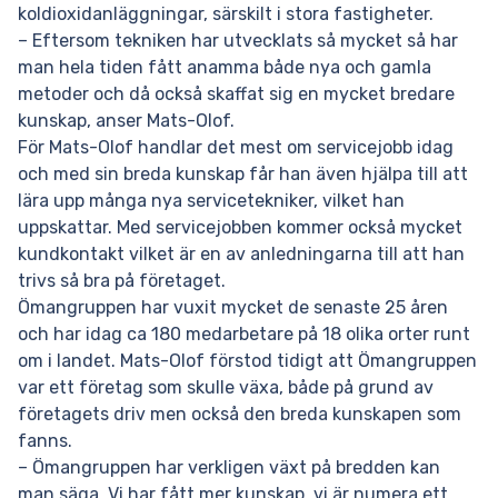
koldioxidanläggningar, särskilt i stora fastigheter.
– Eftersom tekniken har utvecklats så mycket så har
man hela tiden fått anamma både nya och gamla
metoder och då också skaffat sig en mycket bredare
kunskap, anser Mats-Olof.
För Mats-Olof handlar det mest om servicejobb idag
och med sin breda kunskap får han även hjälpa till att
lära upp många nya servicetekniker, vilket han
uppskattar. Med servicejobben kommer också mycket
kundkontakt vilket är en av anledningarna till att han
trivs så bra på företaget.
Ömangruppen har vuxit mycket de senaste 25 åren
och har idag ca 180 medarbetare på 18 olika orter runt
om i landet. Mats-Olof förstod tidigt att Ömangruppen
var ett företag som skulle växa, både på grund av
företagets driv men också den breda kunskapen som
fanns.
​​– Ömangruppen har verkligen växt på bredden kan
man säga. Vi har fått mer kunskap, vi är numera ett